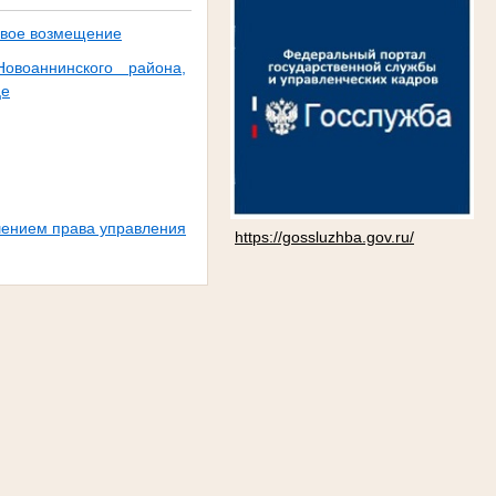
ховое возмещение
воаннинского района,
це
шением права управления
https://gossluzhba.gov.ru/