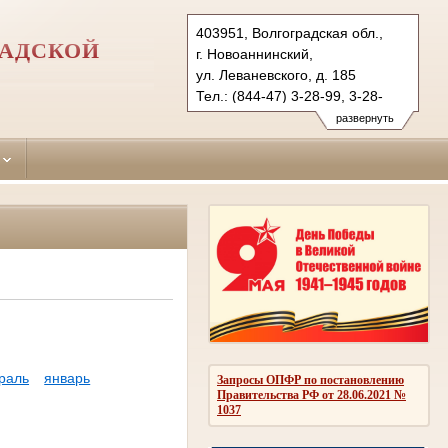
403951, Волгоградская обл.,
РАДСКОЙ
г. Новоаннинский,
ул. Леваневского, д. 185
Тел.: (844-47) 3-28-99, 3-28-
95 (ф.)
развернуть
novan.vol@sudrf.ru
раль
январь
Запросы ОПФР по постановлению
Правительства РФ от 28.06.2021 №
1037