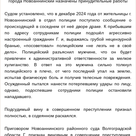
города Новоаннинский назначены принудительные работы
Судом установлено, что в декабре 2024 года от жительницы г.
Новоаннинский в отдел полиции поступило сообщение о
происходящей в соседнем от неё дворе драке. К прибывшим
по адресу сотрудникам полиции подошёл агрессивно
настроенный гражданин Г. и, выражаясь грубой нецензурной
бранью, «посоветовал» полицейским «не лезть не в своё
дело». Полицейский разъяснил мужчине, что он будет
привлечен к административной ответственности за мелкое
хулиганство. В ответ на это мужчина сильно толкнул
полицейского в плечо, от чего последний упал на землю,
испытав физическую боль и получив телесные повреждения.
Осужденный пытался нанести потерпевшему удары по лицу,
однако, подоспевшие сотрудники полиции остановили
нападавшего.
Подсудимый вину в совершенном преступлении признал
полностью, в содеянном раскаялся.
Приговором Новоаннинского районного суда Волгоградской
области Г. признан виновным в совершении преступления,