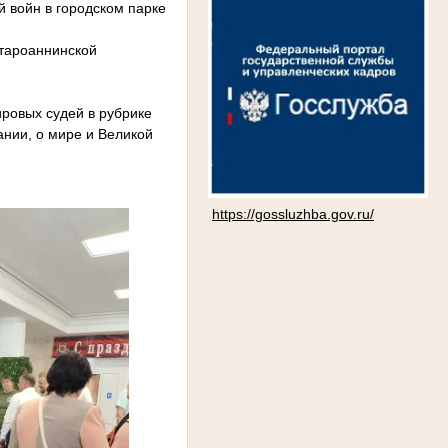
й войн в городском парке
Староаннинской
ировых судей в рубрике
ании, о мире и Великой
https://gossluzhba.gov.ru/