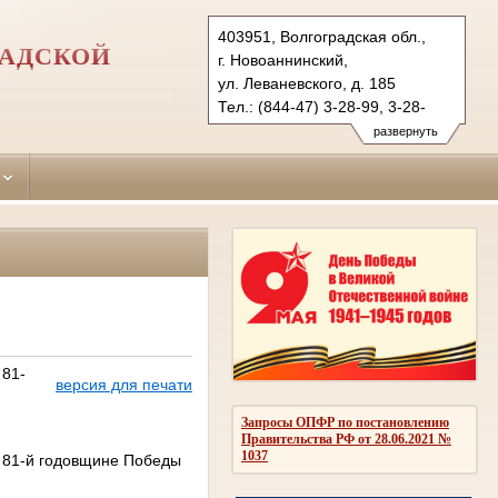
403951, Волгоградская обл.,
РАДСКОЙ
г. Новоаннинский,
ул. Леваневского, д. 185
Тел.: (844-47) 3-28-99, 3-28-
95 (ф.)
развернуть
novan.vol@sudrf.ru
 81-
версия для печати
Запросы ОПФР по постановлению
Правительства РФ от 28.06.2021 №
1037
х 81-й годовщине Победы