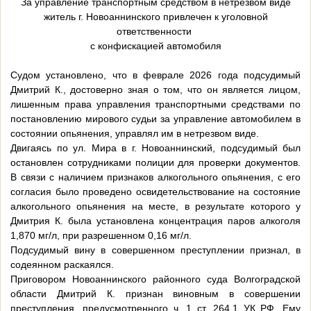
За управление транспортным средством в нетрезвом виде
житель г. Новоаннинского привлечен к уголовной
ответственности
с конфискацией автомобиля
Судом установлено, что в феврале 2026 года подсудимый
Дмитрий К., достоверно зная о том, что он является лицом,
лишенным права управления транспортными средствами по
постановлению мирового судьи за управление автомобилем в
состоянии опьянения, управлял им в нетрезвом виде.
Двигаясь по ул. Мира в г. Новоаннинский, подсудимый был
остановлен сотрудниками полиции для проверки документов.
В связи с наличием признаков алкогольного опьянения, с его
согласия было проведено освидетельствование на состояние
алкогольного опьянения на месте, в результате которого у
Дмитрия К. была установлена концентрация паров алкоголя
1,870 мг/л, при разрешенном 0,16 мг/л.
Подсудимый вину в совершенном преступлении признал, в
содеянном раскаялся.
Приговором Новоаннинского районного суда Волгоградской
области Дмитрий К. признан виновным в совершении
преступления, предусмотренного ч. 1 ст. 264.1 УК РФ. Ему